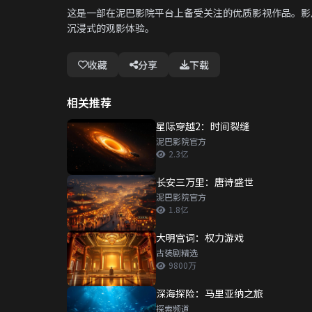
这是一部在泥巴影院平台上备受关注的优质影视作品。影
沉浸式的观影体验。
收藏
分享
下载
相关推荐
星际穿越2：时间裂缝
泥巴影院官方
2.3亿
长安三万里：唐诗盛世
泥巴影院官方
1.8亿
大明宫词：权力游戏
古装剧精选
9800万
深海探险：马里亚纳之旅
探索频道