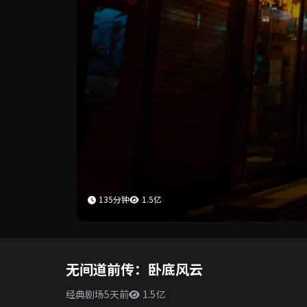
135分钟
1.5亿
无间道前传：卧底风云
经典剧场
5天前
1.5亿